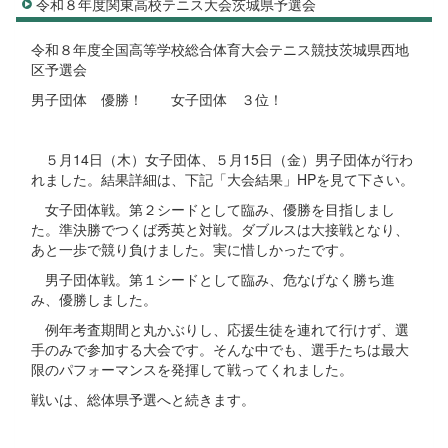
令和８年度関東高校テニス大会茨城県予選会
令和８年度全国高等学校総合体育大会テニス競技茨城県西地
区予選会
男子団体 優勝！ 女子団体 ３位！
５月14日（木）女子団体、５月15日（金）男子団体が行わ
れました。結果詳細は、下記「大会結果」HPを見て下さい。
女子団体戦。第２シードとして臨み、優勝を目指しまし
た。準決勝でつくば秀英と対戦。ダブルスは大接戦となり、
あと一歩で競り負けました。実に惜しかったです。
男子団体戦。第１シードとして臨み、危なげなく勝ち進
み、優勝しました。
例年考査期間と丸かぶりし、応援生徒を連れて行けず、選
手のみで参加する大会です。そんな中でも、選手たちは最大
限のパフォーマンスを発揮して戦ってくれました。
戦いは、総体県予選へと続きます。