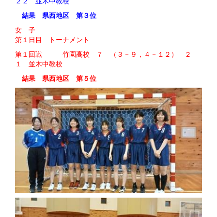
２２ 並木中教校
結果 県西地区 第３位
女 子
第１日目 トーナメント
第１回戦 竹園高校 ７ （３－９，４－１２） ２
１ 並木中教校
結果 県西地区 第５位