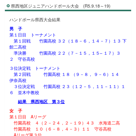
県西地区ジュニアハンドボール大会 (R5.9.18～19)
ハンドボール県西大会結果
男 子
第１日目 トーナメント
第１回戦 竹園高校 ３２（１８－６，１４－７）１３ 下
館二高校
準決勝 竹園高校 ２２（７－１５，１５– １７）３
２ 守谷高校
３位決定戦 トーナメント
第２回戦 竹園高校 １８ （９－８， ９－６）１４
伊奈高校
３位決定戦 竹園高校 ２３（１２－５，１１－１１）１
６ 並木中教校
結果 県西地区 第３位
女 子
第１日目 Aリーグ
竹園高校 ４（２－２４，２－１９）４３ 水海道二高
竹園高校 １０（６－８，４－３）１１ 守谷高校
Aリーグ第３位