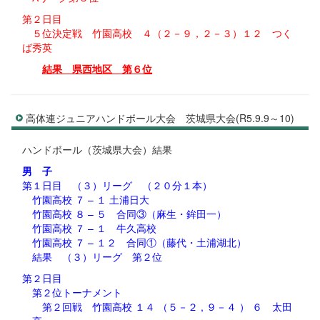
第２日目
５位決定戦 竹園高校 ４（２－９，２－３）１２ つく
ば秀英
結果 県西地区 第６位
高体連ジュニアハンドボール大会 茨城県大会(R5.9.9～10)
ハンドボール（茨城県大会）結果
男 子
第１日目 （３）リーグ （２０分１本）
竹園高校 ７ – １ 土浦日大
竹園高校 ８ – ５ 合同③（麻生・鉾田一）
竹園高校 ７ – １ 牛久高校
竹園高校 ７ – １２ 合同①（藤代・土浦湖北）
結果 （３）リーグ 第２位
第２日目
第２位トーナメント
第２回戦 竹園高校 １４ （５－２ , ９－４ ） ６ 太田