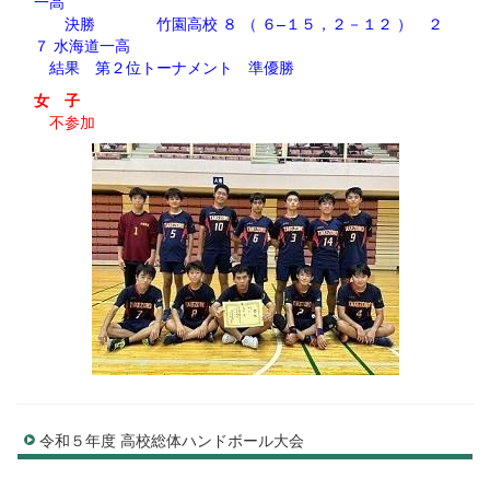
一高
決勝 竹園高校 ８ （ ６–１５，２－１２ ） ２
７ 水海道一高
結果 第２位トーナメント 準優勝
女 子
不参加
令和５年度 高校総体ハンドボール大会