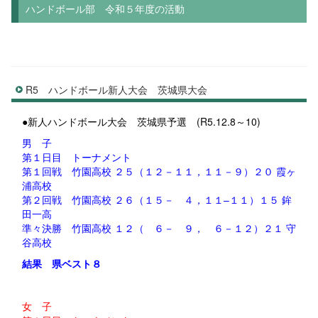
ハンドボール部 令和５年度の活動
R5 ハンドボール新人大会 茨城県大会
●新人ハンドボール大会 茨城県予選 (R5.12.8～10)
男 子
第１日目 トーナメント
第１回戦 竹園高校 ２５（１２－１１，１１－９）２０ 霞ヶ
浦高校
第２回戦 竹園高校 ２６（１５－ ４，１１–１１）１５ 鉾
田一高
準々決勝 竹園高校 １２（ ６－ ９， ６－１２）２１ 守
谷高校
結果 県ベスト８
女 子